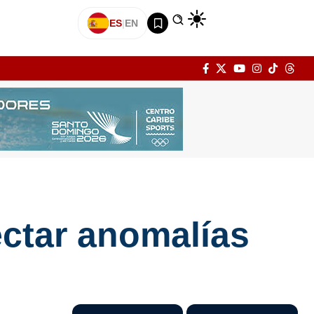
ES
|
EN
ctar anomalías