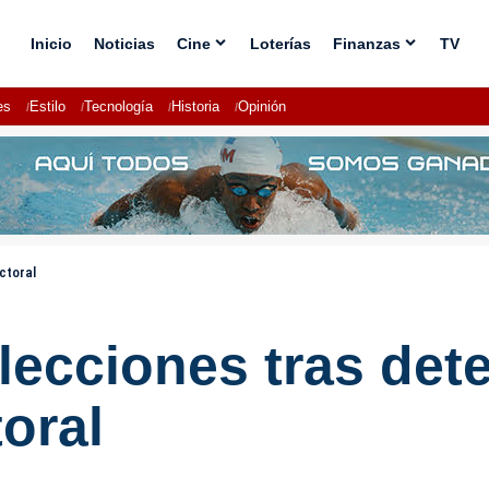
Inicio
Noticias
Cine
Loterías
Finanzas
TV
es
Estilo
Tecnología
Historia
Opinión
ctoral
ecciones tras dete
toral