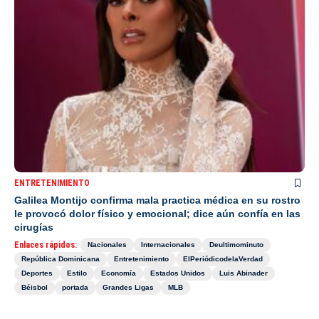
ENTRETENIMIENTO
Galilea Montijo confirma mala practica médica en su rostro
le provocó dolor físico y emocional; dice aún confía en las
cirugías
Enlaces rápidos:
Nacionales
Internacionales
Deultimominuto
República Dominicana
Entretenimiento
ElPeriódicodelaVerdad
Deportes
Estilo
Economía
Estados Unidos
Luis Abinader
Béisbol
portada
Grandes Ligas
MLB