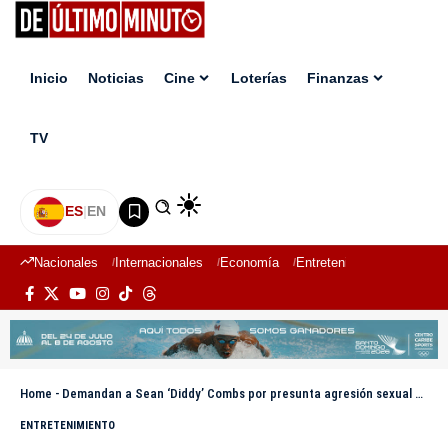
Inicio
Noticias
Cine
Loterías
Finanzas
TV
ES
|
EN
Nacionales
Internacionales
Economía
Entretenimiento
Deport
Home
-
Demandan a Sean ‘Diddy’ Combs por presunta agresión sexual a actor infantil en 2007
ENTRETENIMIENTO