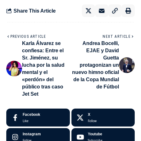
Share This Article
PREVIOUS ARTICLE
NEXT ARTICLE
Karla Álvarez se
Andrea Bocelli,
confiesa: Entre el
EJAE y David
Sr. Jiménez, su
Guetta
lucha por la salud
protagonizan un
mental y el
nuevo himno oficial
«perdón» del
de la Copa Mundial
público tras caso
de Fútbol
Jet Set
Facebook
X
Like
Follow
Instagram
Youtube
Follow
Subscribe