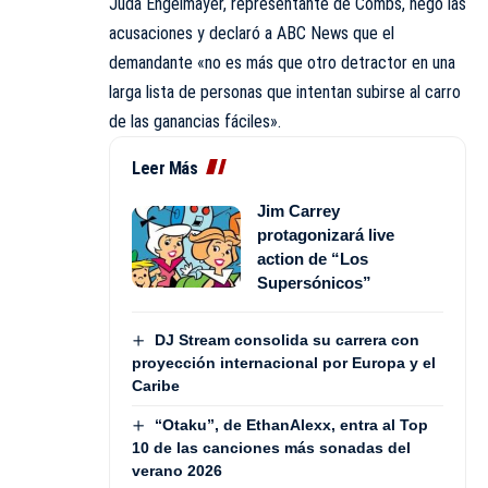
Juda Engelmayer, representante de Combs, negó las
acusaciones y declaró a ABC News que el
demandante «no es más que otro detractor en una
larga lista de personas que intentan subirse al carro
de las ganancias fáciles».
Leer Más
Jim Carrey
protagonizará live
action de “Los
Supersónicos”
DJ Stream consolida su carrera con
proyección internacional por Europa y el
Caribe
“Otaku”, de EthanAlexx, entra al Top
10 de las canciones más sonadas del
verano 2026