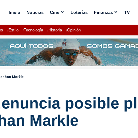
Inicio
Noticias
Cine
Loterías
Finanzas
TV
es
Estilo
Tecnología
Historia
Opinión
 Meghan Markle
denuncia posible p
ghan Markle