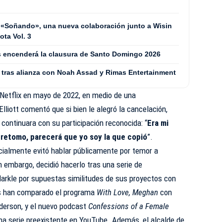
 «Soñando», una nueva colaboración junto a Wisin
ta Vol. 3
les encenderá la clausura de Santo Domingo 2026
 tras alianza con Noah Assad y Rimas Entertainment
Netflix en mayo de 2022, en medio de una
lliott comentó que si bien le alegró la cancelación,
 continuara con su participación reconocida: “
Era mi
o retomo, parecerá que yo soy la que copió
”.
cialmente evitó hablar públicamente por temor a
n embargo, decidió hacerlo tras una serie de
arkle por supuestas similitudes de sus proyectos con
ios han comparado el programa
With Love, Meghan
con
erson, y el nuevo podcast
Confessions of a Female
 serie preexistente en YouTube. Además, el alcalde de