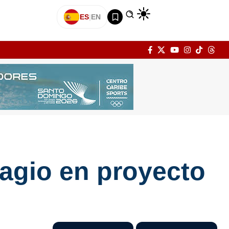
ES
|
EN
lagio en proyecto