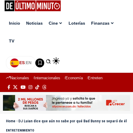
Inicio
Noticias
Cine
Loterías
Finanzas
TV
ES
|
EN
Nacionales
Internacionales
Economía
Entretenimiento
Deport
Home
-
DJ Luian dice que aún no sabe por qué Bad Bunny se separó de él
ENTRETENIMIENTO