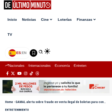
Inicio
Noticias
Cine
Loterías
Finanzas
TV
ES
|
EN
Nacionales
Internacionales
Economía
Entretenimiento
Deport
Home
-
GAMAL alerta sobre fraude en venta ilegal de boletas para conciertos de Bad Bunny
ENTRETENIMIENTO