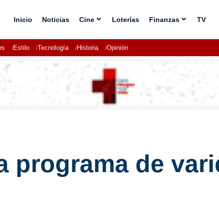
Inicio
Noticias
Cine
Loterías
Finanzas
TV
es
Estilo
Tecnología
Historia
Opinión
a programa de vari