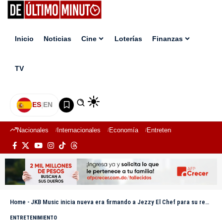
Inicio
Noticias
Cine
Loterías
Finanzas
TV
ES
|
EN
Nacionales
Internacionales
Economía
Entretenimiento
Deport
Home
-
JKB Music inicia nueva era firmando a Jezzy El Chef para su representación en Estados Unidos y expansión internacional
ENTRETENIMIENTO