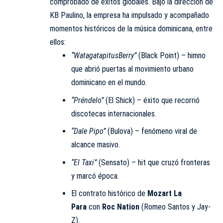
comprobado de éxitos globales. Bajo la dirección de
KB Paulino, la empresa ha impulsado y acompañado
momentos históricos de la música dominicana, entre
ellos:
“WatagatapitusBerry”
(Black Point) – himno
que abrió puertas al movimiento urbano
dominicano en el mundo.
“Préndelo”
(El Shick) – éxito que recorrió
discotecas internacionales.
“Dale Pipo”
(Bulova) – fenómeno viral de
alcance masivo.
“El Taxi”
(Sensato) – hit que cruzó fronteras
y marcó época.
El contrato histórico de
Mozart La
Para
con
Roc Nation
(Romeo Santos y Jay-
Z).