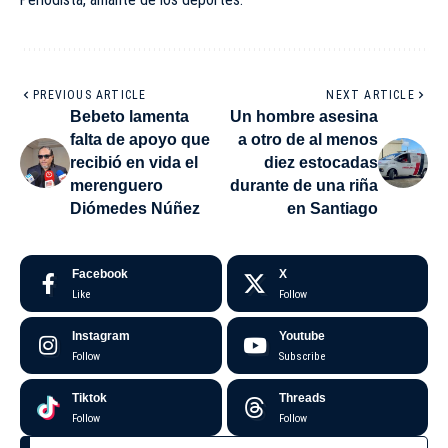
PREVIOUS ARTICLE
NEXT ARTICLE
Bebeto lamenta
Un hombre asesina
falta de apoyo que
a otro de al menos
recibió en vida el
diez estocadas
merenguero
durante de una riña
Diómedes Núñez
en Santiago
Facebook
X
Like
Follow
Instagram
Youtube
Follow
Subscribe
Tiktok
Threads
Follow
Follow