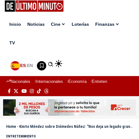
Inicio
Noticias
Cine
Loterías
Finanzas
TV
ES
|
EN
Nacionales
Internacionales
Economía
Entretenimiento
Deport
Home
-
Kinito Méndez sobre Diómedes Núñez: “Nos deja un legado grandioso”
ENTRETENIMIENTO