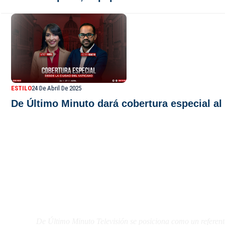
ESTILO
24 De Abril De 2025
De Último Minuto dará cobertura especial al 
De Último Minuto TV
De Último Minuto Televisión se posiciona como un referent