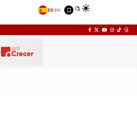
ES
|
EN