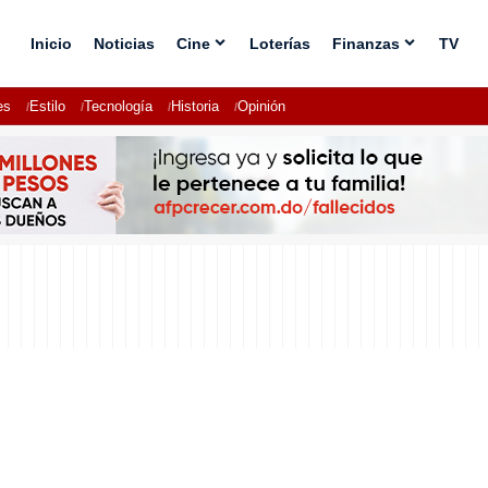
Inicio
Noticias
Cine
Loterías
Finanzas
TV
es
Estilo
Tecnología
Historia
Opinión