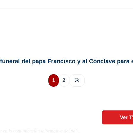
funeral del papa Francisco y al Cónclave para e
1
2
Ver T
e en la comunicación informativa del país,