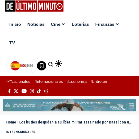
Inicio
Noticias
Cine
Loterías
Finanzas
TV
ES
|
EN
Nacionales
Internacionales
Economía
Entretenimiento
Deport
Home
-
Los hutíes despiden a su líder militar asesinado por Israel con un gran funeral en Saná
INTERNACIONALES