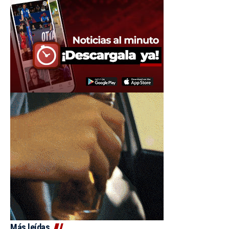
Más leídas