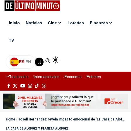
Inicio
Noticias
Cine
Loterías
Finanzas
TV
ES
|
EN
Nacionales
Internacionales
Economía
Entretenimiento
Deport
Home
-
Josell Hernández revela impacto emocional de ‘La Casa de Alofoke 2’: «Yo iba todo el camino llorando»
LA CASA DE ALOFOKE Y PLANETA ALOFOKE