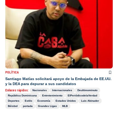
POLÍTICA
Santiago Matías solicitará apoyo de la Embajada de EE.UU.
y la DEA para depurar a sus candidatos
Enlaces rápidos:
Nacionales
Internacionales
Deultimominuto
República Dominicana
Entretenimiento
ElPeriódicodelaVerdad
Deportes
Estilo
Economía
Estados Unidos
Luis Abinader
Béisbol
portada
Grandes Ligas
MLB