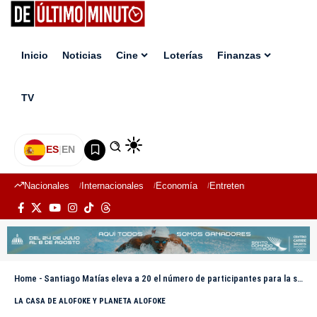
Inicio
Noticias
Cine
Loterías
Finanzas
TV
ES
|
EN
Nacionales
Internacionales
Economía
Entretenimiento
Deport
Home
-
Santiago Matías eleva a 20 el número de participantes para la segunda temporada de «La Casa de Alofoke»
LA CASA DE ALOFOKE Y PLANETA ALOFOKE