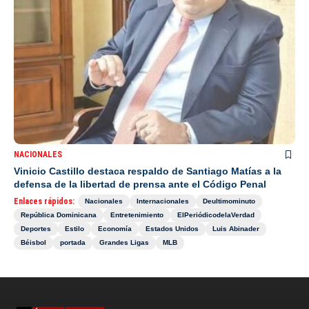
NACIONALES
Vinicio Castillo destaca respaldo de Santiago Matías a la
defensa de la libertad de prensa ante el Código Penal
Enlaces rápidos:
Nacionales
Internacionales
Deultimominuto
República Dominicana
Entretenimiento
ElPeriódicodelaVerdad
Deportes
Estilo
Economía
Estados Unidos
Luis Abinader
Béisbol
portada
Grandes Ligas
MLB