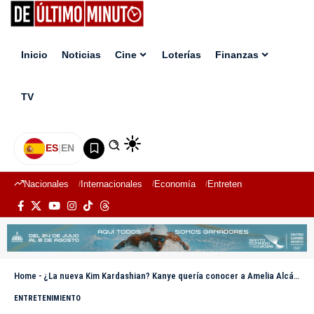
Inicio
Noticias
Cine
Loterías
Finanzas
TV
ES
|
EN
Nacionales
Internacionales
Economía
Entretenimiento
Deport
Home
-
¿La nueva Kim Kardashian? Kanye quería conocer a Amelia Alcántara
ENTRETENIMIENTO