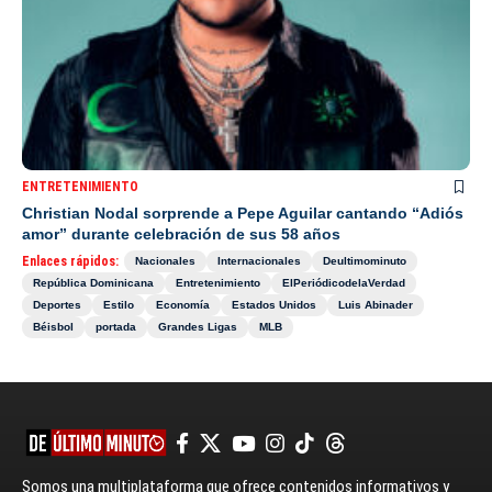
ENTRETENIMIENTO
Christian Nodal sorprende a Pepe Aguilar cantando “Adiós
amor” durante celebración de sus 58 años
Enlaces rápidos:
Nacionales
Internacionales
Deultimominuto
República Dominicana
Entretenimiento
ElPeriódicodelaVerdad
Deportes
Estilo
Economía
Estados Unidos
Luis Abinader
Béisbol
portada
Grandes Ligas
MLB
Somos una multiplataforma que ofrece contenidos informativos y