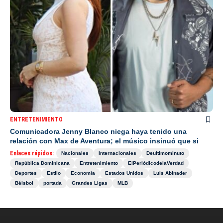
ENTRETENIMIENTO
Comunicadora Jenny Blanco niega haya tenido una
relación con Max de Aventura; el músico insinuó que si
Enlaces rápidos:
Nacionales
Internacionales
Deultimominuto
República Dominicana
Entretenimiento
ElPeriódicodelaVerdad
Deportes
Estilo
Economía
Estados Unidos
Luis Abinader
Béisbol
portada
Grandes Ligas
MLB