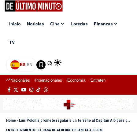
Inicio
Noticias
Cine
Loterías
Finanzas
TV
ES
|
EN
Nacionales
Internacionales
Economía
Entretenimiento
Deport
Home
-
Luis Polonia promete regalarle un terreno al Capitán Aló para que construya una casa
ENTRETENIMIENTO
LA CASA DE ALOFOKE Y PLANETA ALOFOKE