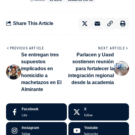
Share This Article
PREVIOUS ARTICLE
NEXT ARTICLE
Se entregan tres
Parlacen y Uasd
supuestos
sostienen reunión
implicados en
para fortalecer la
homicidio a
integración regional
machetazos en El
desde la academia
Almirante
Facebook
X
Like
Follow
Instagram
Youtube
Follow
Subscribe