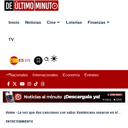
Inicio
Noticias
Cine
Loterías
Finanzas
TV
ES
|
EN
Nacionales
Internacionales
Economía
Entretenimiento
Deport
Home
-
La vez que dos canciones con sabor dominicano sonaron en el Super Bowl
ENTRETENIMIENTO