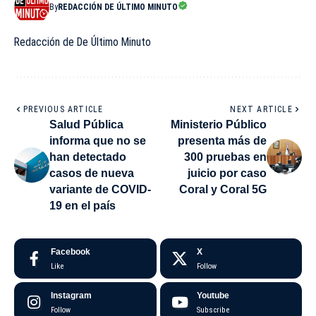
By
REDACCIÓN DE ÚLTIMO MINUTO
Redacción de De Último Minuto
PREVIOUS ARTICLE
NEXT ARTICLE
Salud Pública
Ministerio Público
informa que no se
presenta más de
han detectado
300 pruebas en
casos de nueva
juicio por caso
variante de COVID-
Coral y Coral 5G
19 en el país
Facebook
X
Like
Follow
Instagram
Youtube
Follow
Subscribe