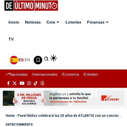
Inicio
Noticias
Cine
Loterías
Finanzas
TV
ES
|
EN
Nacionales
Internacionales
Economía
Entretenimiento
Deport
Home
-
Pavel Núñez celebrará los 20 años de ATLANTIS con un concierto inolvidable
ENTRETENIMIENTO