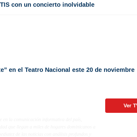
TIS con un concierto inolvidable
e” en el Teatro Nacional este 20 de noviembre
Ver T
e en la comunicación informativa del país,
lidad que llegan a miles de hogares dominicanos a
diatez de las noticias con análisis profundos y