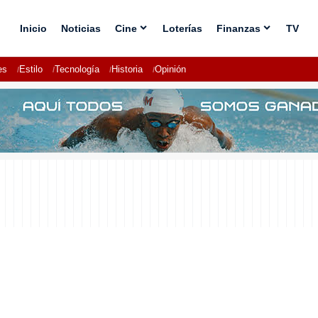
Inicio
Noticias
Cine
Loterías
Finanzas
TV
es
Estilo
Tecnología
Historia
Opinión