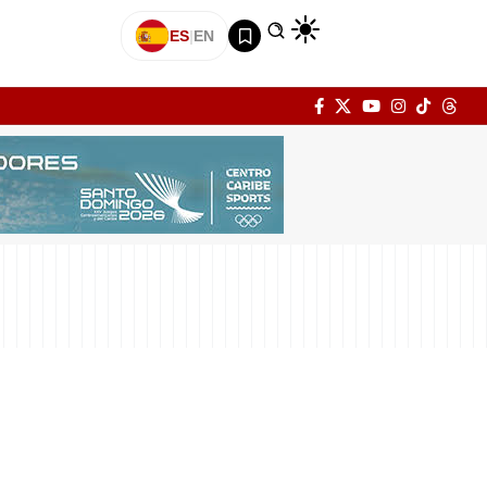
ES
|
EN