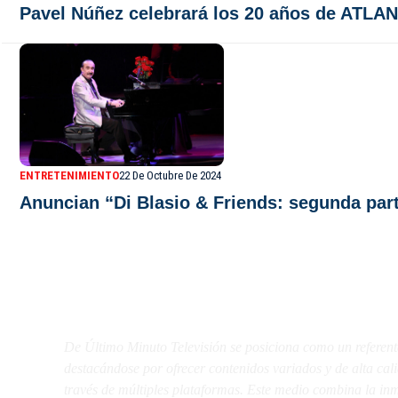
Pavel Núñez celebrará los 20 años de ATLAN
ENTRETENIMIENTO
22 De Octubre De 2024
Anuncian “Di Blasio & Friends: segunda part
De Último Minuto TV
De Último Minuto Televisión se posiciona como un referent
destacándose por ofrecer contenidos variados y de alta ca
través de múltiples plataformas. Este medio combina la inme