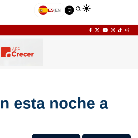
ES
|
EN
an esta noche a