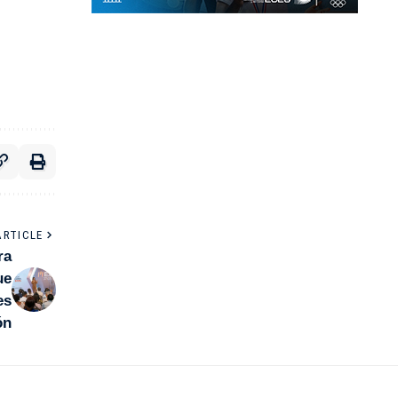
ARTICLE
ra
ue
es
ón