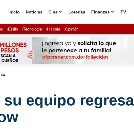
Inicio
Noticias
Cine
Loterías
Finanzas
TV
es
Estilo
Tecnología
Historia
Opinión
how
 su equipo regres
how