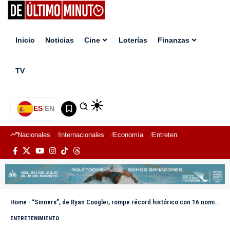
Inicio
Noticias
Cine
Loterías
Finanzas
TV
ES
|
EN
Nacionales
Internacionales
Economía
Entretenimiento
Deport
Home
-
“Sinners”, de Ryan Coogler, rompe récord histórico con 16 nominaciones al Oscar
ENTRETENIMIENTO