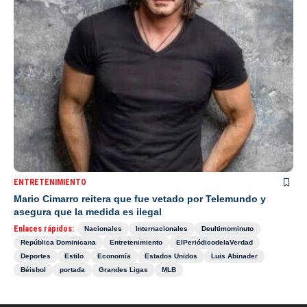
ENTRETENIMIENTO
Mario Cimarro reitera que fue vetado por Telemundo y
asegura que la medida es ilegal
Enlaces rápidos:
Nacionales
Internacionales
Deultimominuto
República Dominicana
Entretenimiento
ElPeriódicodelaVerdad
Deportes
Estilo
Economía
Estados Unidos
Luis Abinader
Béisbol
portada
Grandes Ligas
MLB