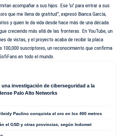
itan acompañar a sus hijos. Ese ‘sí’ para entrar a sus
soro que me llena de gratitud”, expresó Bianca García,
bitos y quien le da vida desde hace más de una década.
gue creciendo más allá de las fronteras. En YouTube, un
nes de vistas, y el proyecto acaba de recibir la placa
os 100,000 suscriptores, un reconocimiento que confirma
e SofiFans en todo el mundo.
 una investigación de ciberseguridad a la
dense Palo Alto Networks
arileidy Paulino conquista el oro en los 400 metros
rán el GSD y otras provincias, según Indomet
to