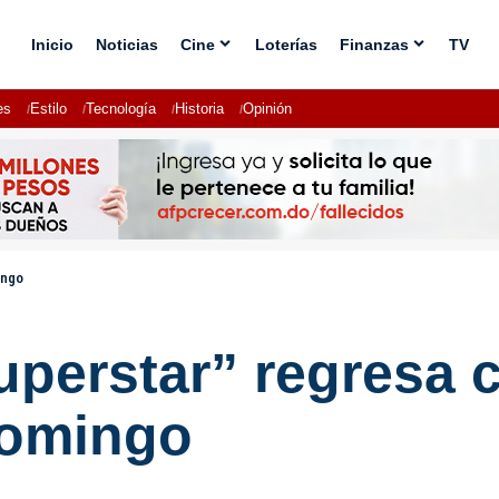
Inicio
Noticias
Cine
Loterías
Finanzas
TV
es
Estilo
Tecnología
Historia
Opinión
ingo
uperstar” regresa 
domingo