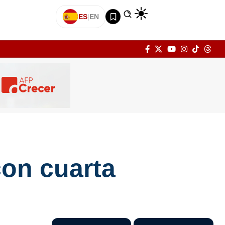
ES
|
EN
con cuarta