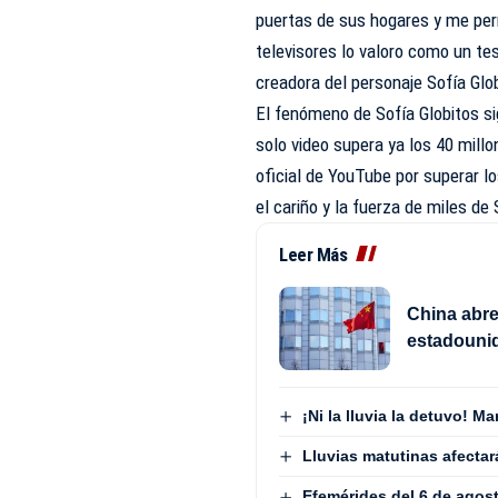
puertas de sus hogares y me perm
televisores lo valoro como un te
creadora del personaje Sofía Glo
El fenómeno de Sofía Globitos si
solo video supera ya los 40 millo
oficial de YouTube por superar l
el cariño y la fuerza de miles d
Leer Más
China abre
estadouni
¡Ni la lluvia la detuvo! M
Lluvias matutinas afecta
Efemérides del 6 de agos