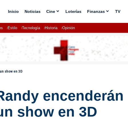
Inicio
Noticias
Cine
Loterías
Finanzas
TV
es
Estilo
Tecnología
Historia
Opinión
 un show en 3D
 Randy encenderá
un show en 3D