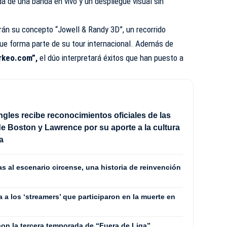
 de una banda en vivo y un despliegue visual sin
rán su concepto “Jowell & Randy 3D”, un recorrido
que forma parte de su tour internacional. Además de
keo.com”,
el dúo interpretará éxitos que han puesto a
gles recibe reconocimientos oficiales de las
e Boston y Lawrence por su aporte a la cultura
a
as al escenario circense, una historia de reinvención
 a los ‘streamers’ que participaron en la muerte en
con la tercera temporada de “Fuera de Liga”