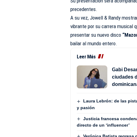
Su presentación será acompañada
precedentes.
A su vez, Jowell & Randy mostra
vibrante por su carrera musical 
presentar su nuevo disco
“Mazor
bailar al mundo entero.
Leer Más
Gabi Desan
ciudades d
dominican
Laura Lebrón: de las pist
y pasión
Justicia francesa condena
directo de un ‘influencer’
Verónica Batista regresa 