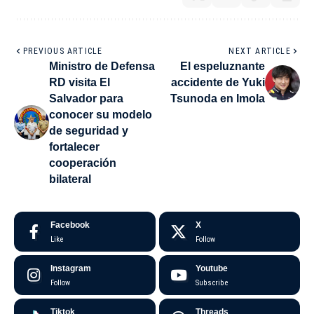
PREVIOUS ARTICLE
NEXT ARTICLE
Ministro de Defensa
El espeluznante
RD visita El
accidente de Yuki
Salvador para
Tsunoda en Imola
conocer su modelo
de seguridad y
fortalecer
cooperación
bilateral
Facebook
X
Like
Follow
Instagram
Youtube
Follow
Subscribe
Tiktok
Threads