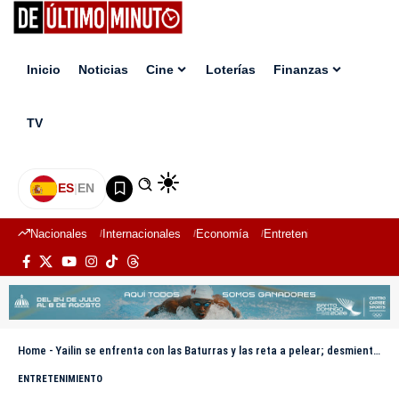
Inicio
Noticias
Cine
Loterías
Finanzas
TV
ES
|
EN
Nacionales
Internacionales
Economía
Entretenimiento
Deport
Home
-
Yailin se enfrenta con las Baturras y las reta a pelear; desmiente una vez más relación con Dj Adoni
ENTRETENIMIENTO