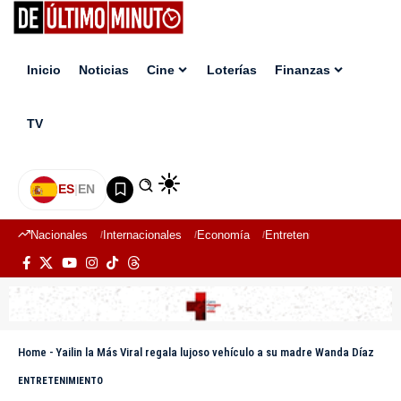
Inicio
Noticias
Cine
Loterías
Finanzas
TV
ES
|
EN
Nacionales
Internacionales
Economía
Entretenimiento
Deport
Home
-
Yailin la Más Viral regala lujoso vehículo a su madre Wanda Díaz
ENTRETENIMIENTO