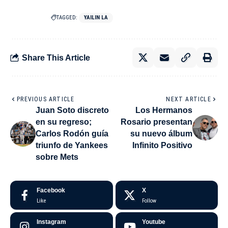
TAGGED:
YAILIN LA
Share This Article
PREVIOUS ARTICLE
NEXT ARTICLE
Juan Soto discreto
Los Hermanos
en su regreso;
Rosario presentan
Carlos Rodón guía
su nuevo álbum
triunfo de Yankees
Infinito Positivo
sobre Mets
Facebook
X
Like
Follow
Instagram
Youtube