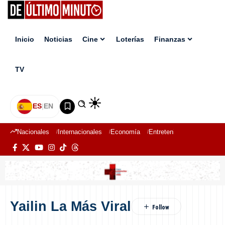
Inicio
Noticias
Cine
Loterías
Finanzas
TV
ES
|
EN
Nacionales
Internacionales
Economía
Entretenimiento
Deport
Yailin La Más Viral