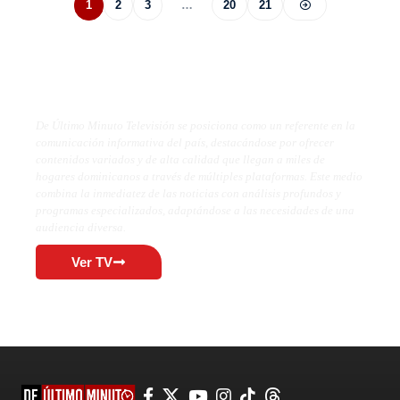
1
2
3
…
20
21
De Último Minuto TV
De Último Minuto Televisión se posiciona como un referente en la
comunicación informativa del país, destacándose por ofrecer
contenidos variados y de alta calidad que llegan a miles de
hogares dominicanos a través de múltiples plataformas. Este medio
combina la inmediatez de las noticias con análisis profundos y
programas especializados, adaptándose a las necesidades de una
audiencia diversa.
Ver TV