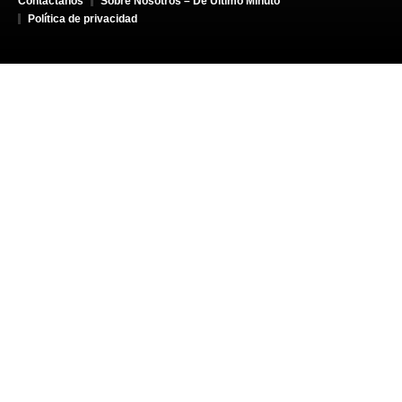
Contáctanos
Sobre Nosotros – De Último Minuto
Política de privacidad