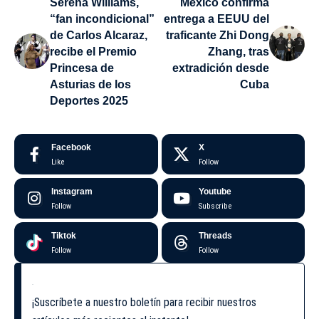
Serena Williams,
México confirma
“fan incondicional”
entrega a EEUU del
de Carlos Alcaraz,
traficante Zhi Dong
recibe el Premio
Zhang, tras
Princesa de
extradición desde
Asturias de los
Cuba
Deportes 2025
Facebook
X
Like
Follow
Instagram
Youtube
Follow
Subscribe
Tiktok
Threads
Follow
Follow
¡Suscríbete a nuestro boletín para recibir nuestros