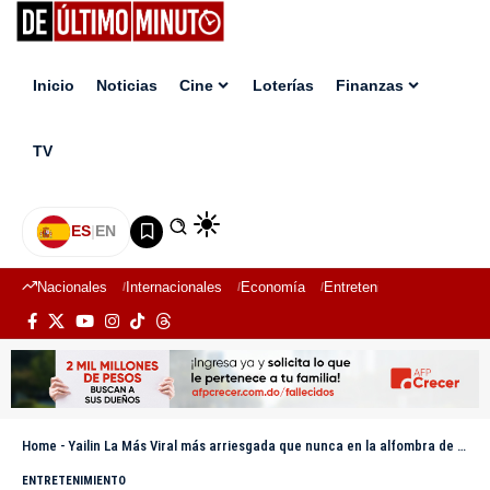
Inicio
Noticias
Cine
Loterías
Finanzas
TV
ES
|
EN
Nacionales
Internacionales
Economía
Entretenimiento
Deport
Home
-
Yailin La Más Viral más arriesgada que nunca en la alfombra de los Billboard
ENTRETENIMIENTO