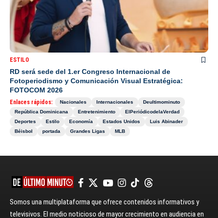
ESTILO
RD será sede del 1.er Congreso Internacional de
Fotoperiodismo y Comunicación Visual Estratégica:
FOTOCOM 2026
Enlaces rápidos:
Nacionales
Internacionales
Deultimominuto
República Dominicana
Entretenimiento
ElPeriódicodelaVerdad
Deportes
Estilo
Economía
Estados Unidos
Luis Abinader
Béisbol
portada
Grandes Ligas
MLB
Somos una multiplataforma que ofrece contenidos informativos y
televisivos. El medio noticioso de mayor crecimiento en audiencia en