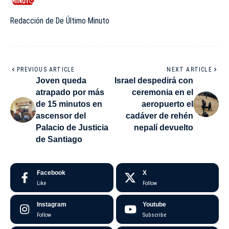
Redacción de De Último Minuto
AdBlock Detectado
PREVIOUS ARTICLE
NEXT ARTICLE
Nuestro sitio web se financia con publicidad.
Joven queda
Israel despedirá con
atrapado por más
ceremonia en el
Por favor, añádelo a tu lista de sitios
de 15 minutos en
aeropuerto el
permitidos para apoyar nuestro sitio.
ascensor del
cadáver de rehén
Palacio de Justicia
nepalí devuelto
de Santiago
Ok
Facebook
X
Like
Follow
Instagram
Youtube
Follow
Subscribe