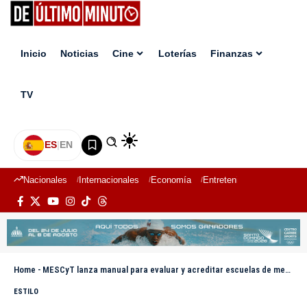
Inicio
Noticias
Cine
Loterías
Finanzas
TV
ES
|
EN
Nacionales
Internacionales
Economía
Entretenimiento
Deport
Home
-
MESCyT lanza manual para evaluar y acreditar escuelas de medicina bajo estándares internacionales
ESTILO