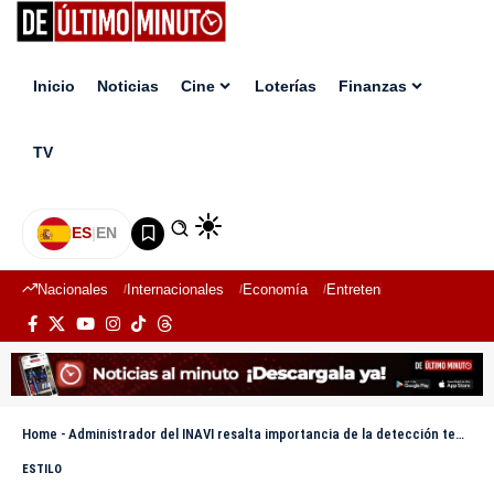
Inicio
Noticias
Cine
Loterías
Finanzas
TV
ES
|
EN
Nacionales
Internacionales
Economía
Entretenimiento
Deport
Home
-
Administrador del INAVI resalta importancia de la detección temprana del cáncer de mama para salvar vidas
ESTILO