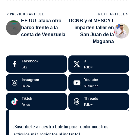
PREVIOUS ARTICLE
NEXT ARTICLE
EE.UU. ataca otro
DCNB y el MESCYT
barco frente a la
imparten taller en
costa de Venezuela
San Juan de la
Maguana
Facebook
X
Like
Follow
Instagram
Youtube
Follow
Subscribe
Tiktok
Threads
Follow
Follow
¡Suscríbete a nuestro boletín para recibir nuestros
artículos más recientes al instante!