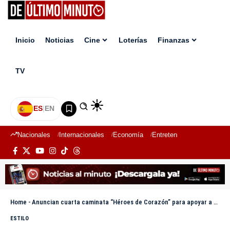
Inicio
Noticias
Cine
Loterías
Finanzas
TV
ES
|
EN
Nacionales
Internacionales
Economía
Entretenimiento
Deport
Home
-
Anuncian cuarta caminata “Héroes de Corazón” para apoyar a niños con cáncer en Santiago
ESTILO