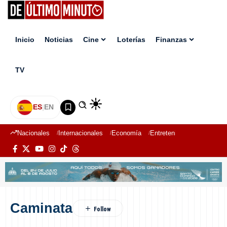
Inicio
Noticias
Cine
Loterías
Finanzas
TV
ES
|
EN
Nacionales
Internacionales
Economía
Entretenimiento
Deport
Caminata