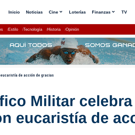
Inicio
Noticias
Cine
Loterías
Finanzas
TV
es
Estilo
Tecnología
Historia
Opinión
n eucaristía de acción de gracias
fico Militar celebr
on eucaristía de ac