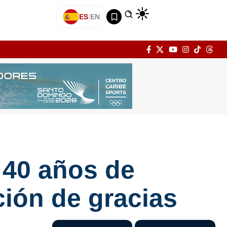
ES
|
EN
a 40 años de
ción de gracias