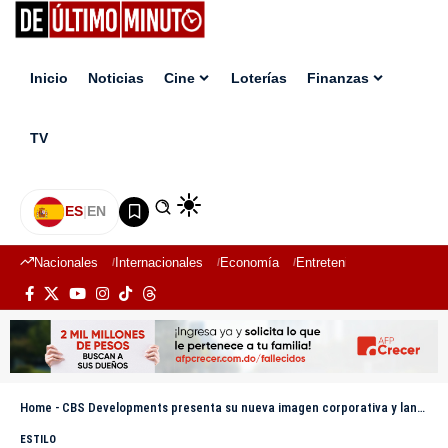
Inicio
Noticias
Cine
Loterías
Finanzas
TV
ES
|
EN
Nacionales
Internacionales
Economía
Entretenimiento
Deport
Home
-
CBS Developments presenta su nueva imagen corporativa y lanza proyecto habitacional “Senderos”
ESTILO