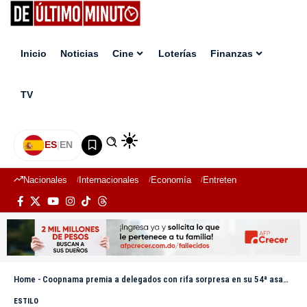
Inicio
Noticias
Cine
Loterías
Finanzas
TV
ES
|
EN
Nacionales
Internacionales
Economía
Entretenimiento
Deport
Home
-
Coopnama premia a delegados con rifa sorpresa en su 54ª asamblea
ESTILO