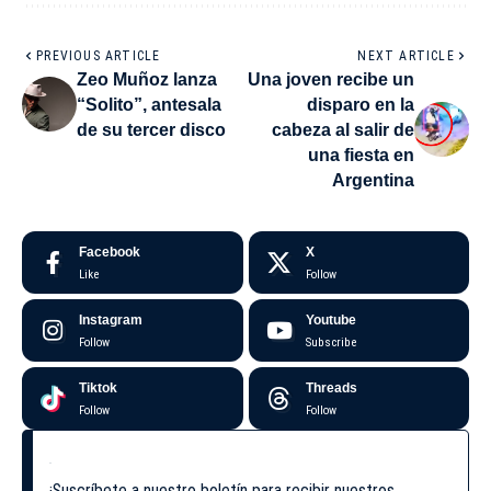
PREVIOUS ARTICLE
NEXT ARTICLE
Zeo Muñoz lanza
Una joven recibe un
“Solito”, antesala
disparo en la
de su tercer disco
cabeza al salir de
una fiesta en
Argentina
Facebook
X
Like
Follow
Instagram
Youtube
Follow
Subscribe
Tiktok
Threads
Follow
Follow
¡Suscríbete a nuestro boletín para recibir nuestros