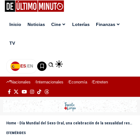
Inicio
Noticias
Cine
Loterías
Finanzas
TV
ES
|
EN
Nacionales
Internacionales
Economía
Entretenimiento
Deport
Home
-
Día Mundial del Sexo Oral, una celebración de la sexualidad responsable y consciente
EFEMÉRIDES