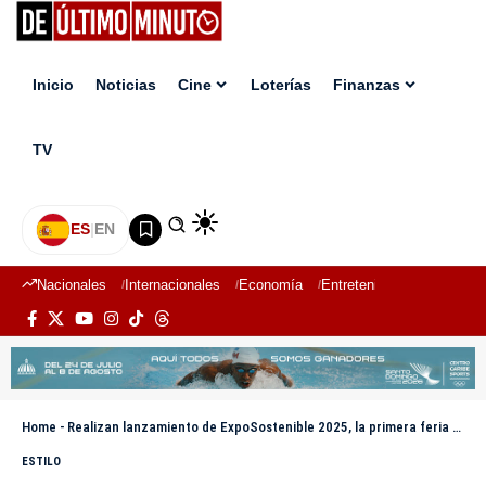
Inicio
Noticias
Cine
Loterías
Finanzas
TV
ES
|
EN
Nacionales
Internacionales
Economía
Entretenimiento
Deport
Home
-
Realizan lanzamiento de ExpoSostenible 2025, la primera feria de sostenibilidad en RD
ESTILO