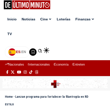
Inicio
Noticias
Cine
Loterías
Finanzas
TV
ES
|
EN
Nacionales
Internacionales
Economía
Entretenimiento
Deport
Home
-
Lanzan programa para fortalecer la filantropía en RD
ESTILO