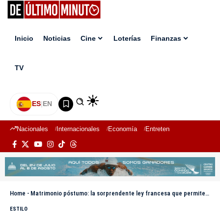
Inicio
Noticias
Cine
Loterías
Finanzas
TV
ES
|
EN
Nacionales
Internacionales
Economía
Entretenimiento
Deport
Home
-
Matrimonio póstumo: la sorprendente ley francesa que permite casarse con una persona muerta
ESTILO