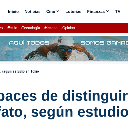
Inicio
Noticias
Cine
Loterías
Finanzas
TV
es
Estilo
Tecnología
Historia
Opinión
o, según estudio en Tokio
paces de distingui
fato, según estudi