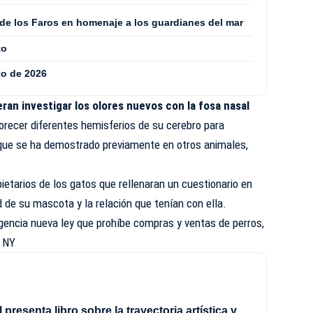
 de los Faros en homenaje a los guardianes del mar
to
to de 2026
eran investigar los olores nuevos con la fosa nasal
recer diferentes hemisferios de su cerebro para
que se ha demostrado previamente en otros animales,
pietarios de los gatos que rellenaran un cuestionario en
d de su mascota y la relación que tenían con ella.
igencia nueva ley que prohíbe compras y ventas de perros,
n NY
 presenta libro sobre la trayectoria artística y