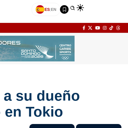
ES
|
EN
r a su dueño
o en Tokio