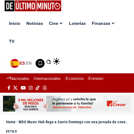
Inicio
Noticias
Cine
Loterías
Finanzas
TV
ES
|
EN
Nacionales
Internacionales
Economía
Entretenimiento
Deport
Home
-
MDG Music Hub llega a Santo Domingo con una jornada de conexión, formación y visión para la industria musical cristiana
ESTILO