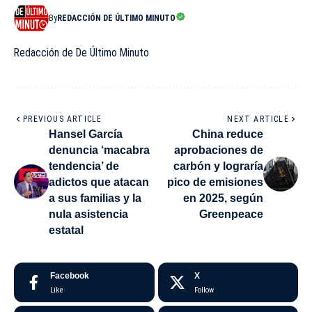
By
REDACCIÓN DE ÚLTIMO MINUTO
Redacción de De Último Minuto
PREVIOUS ARTICLE
NEXT ARTICLE
Hansel García
China reduce
denuncia ‘macabra
aprobaciones de
tendencia’ de
carbón y lograría
adictos que atacan
pico de emisiones
a sus familias y la
en 2025, según
nula asistencia
Greenpeace
estatal
Facebook
X
Like
Follow