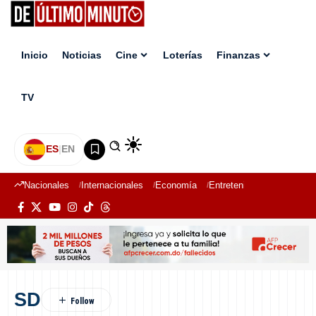
Inicio
Noticias
Cine
Loterías
Finanzas
TV
ES
|
EN
Nacionales
Internacionales
Economía
Entretenimiento
Deport
SD