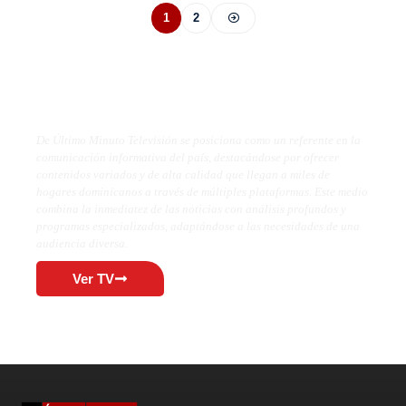
1
2
De Último Minuto TV
De Último Minuto Televisión se posiciona como un referente en la
comunicación informativa del país, destacándose por ofrecer
contenidos variados y de alta calidad que llegan a miles de
hogares dominicanos a través de múltiples plataformas. Este medio
combina la inmediatez de las noticias con análisis profundos y
programas especializados, adaptándose a las necesidades de una
audiencia diversa.
Ver TV