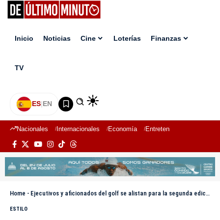
Inicio
Noticias
Cine
Loterías
Finanzas
TV
ES
|
EN
Nacionales
Internacionales
Economía
Entretenimiento
Deport
Home
-
Ejecutivos y aficionados del golf se alistan para la segunda edición del ABA Golf Cup
ESTILO