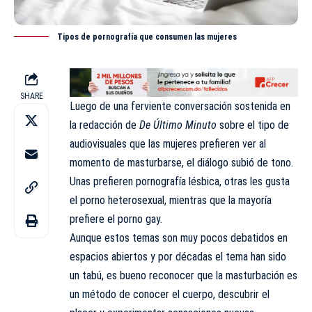
Tipos de pornografía que consumen las mujeres
SHARE
Luego de una ferviente conversación sostenida en
la redacción de
De Último Minuto
sobre el tipo de
audiovisuales que las mujeres prefieren ver al
momento de masturbarse, el diálogo subió de tono.
Unas prefieren pornografía lésbica, otras les gusta
el porno heterosexual, mientras que la mayoría
prefiere el porno gay.
Aunque estos temas son muy pocos debatidos en
espacios abiertos y por décadas el tema han sido
un tabú, es bueno reconocer que la masturbación es
un método de conocer el cuerpo, descubrir el