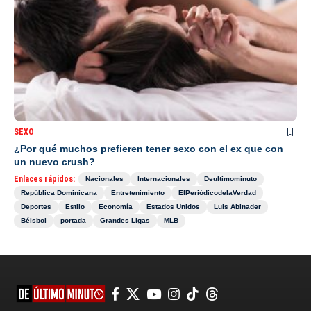
SEXO
¿Por qué muchos prefieren tener sexo con el ex que con
un nuevo crush?
Enlaces rápidos:
Nacionales
Internacionales
Deultimominuto
República Dominicana
Entretenimiento
ElPeriódicodelaVerdad
Deportes
Estilo
Economía
Estados Unidos
Luis Abinader
Béisbol
portada
Grandes Ligas
MLB