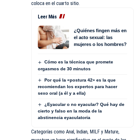
coloca en el cuarto sitio.
Leer Más
¿Quiénes fingen más en
el acto sexual: las
mujeres o los hombres?
Cómo es la técnica que promete
orgasmos de 30 minutos
Por qué la «postura 42» es la que
recomiendan los expertos para hacer
sexo oral (a él y a ella)
¿Eyacular o no eyacular? Qué hay de
cierto y falso en la moda de la
abstinencia eyaculatoria
Categorías como Anal, Indian, MILF y Mature,