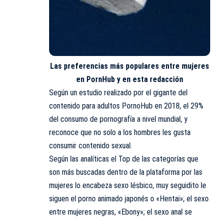
Las preferencias más populares entre mujeres
en PornHub y en esta redacción
Según un estudio realizado por el gigante del
contenido para adultos PornoHub en 2018, el 29%
del consumo de pornografía a nivel mundial, y
reconoce que no solo a los hombres les gusta
consumir contenido sexual.
Según las analíticas el Top de las categorías que
son más buscadas dentro de la plataforma por las
mujeres lo encabeza sexo lésbico, muy seguidito le
siguen el porno animado japonés o «Hentai»; el sexo
entre mujeres negras, «Ebony»; el sexo anal se