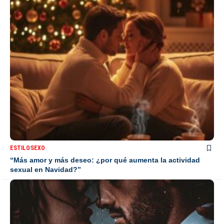
ESTILO
SEXO
“Más amor y más deseo: ¿por qué aumenta la actividad
sexual en Navidad?”