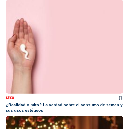
SEXO
¿Realidad o mito? La verdad sobre el consumo de semen y
sus usos estéticos