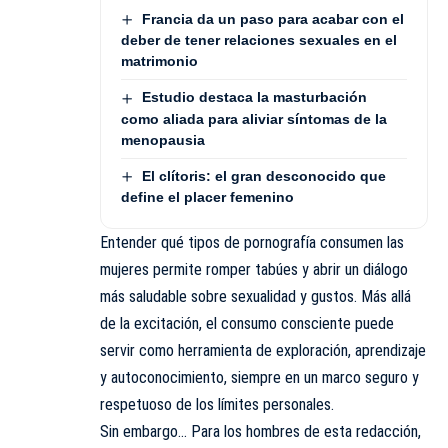
Francia da un paso para acabar con el
deber de tener relaciones sexuales en el
matrimonio
Estudio destaca la masturbación
como aliada para aliviar síntomas de la
menopausia
El clítoris: el gran desconocido que
define el placer femenino
Entender qué tipos de pornografía consumen las
mujeres permite romper tabúes y abrir un diálogo
más saludable sobre sexualidad y gustos. Más allá
de la excitación, el consumo consciente puede
servir como herramienta de exploración, aprendizaje
y autoconocimiento, siempre en un marco seguro y
respetuoso de los límites personales.
Sin embargo… Para los hombres de esta redacción,