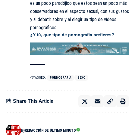
es un poco paradójico que estos sean un poco más
conservadores en el aspecto sexual, con sus gustos
y al debatir sobre y al elegir un tipo de vídeos
pornográficos.
¿Y tú, que tipo de pornografía prefieres?
TAGGED:
PORNOGRAFÍA
SEXO
Share This Article
By
REDACCIÓN DE ÚLTIMO MINUTO