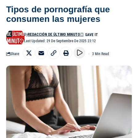
Tipos de pornografía que
consumen las mujeres
By
REDACCIÓN DE ÚLTIMO MINUTO
Last Updated: 29 De Septiembre De 2025 23:12
Share
3 Min Read