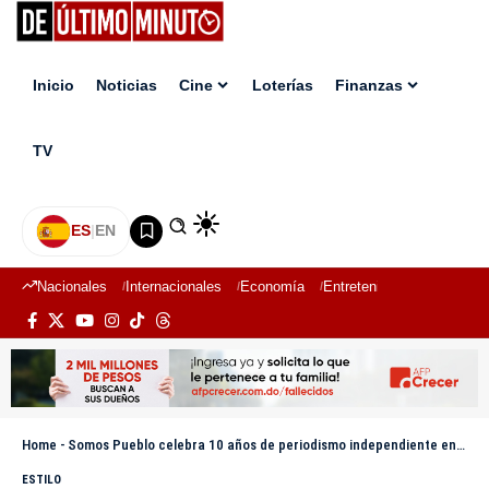
Inicio
Noticias
Cine
Loterías
Finanzas
TV
ES
|
EN
Nacionales
Internacionales
Economía
Entretenimiento
Deport
Home
-
Somos Pueblo celebra 10 años de periodismo independiente en defensa de la ciudadanía
ESTILO