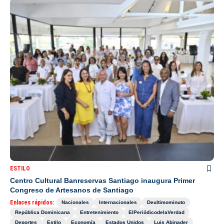
ESTILO
Centro Cultural Banreservas Santiago inaugura Primer
Congreso de Artesanos de Santiago
Enlaces rápidos:
Nacionales
Internacionales
Deultimominuto
República Dominicana
Entretenimiento
ElPeriódicodelaVerdad
Deportes
Estilo
Economía
Estados Unidos
Luis Abinader