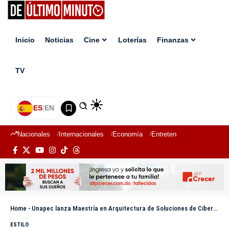
Inicio
Noticias
Cine
Loterías
Finanzas
TV
ES
|
EN
Nacionales
Internacionales
Economía
Entretenimiento
Deport
Home
-
Unapec lanza Maestría en Arquitectura de Soluciones de Ciberseguridad para fortalecer seguridad digital
ESTILO