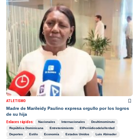
ATLETISMO
Madre de Marileidy Paulino expresa orgullo por los logros
de su hija
Enlaces rápidos:
Nacionales
Internacionales
Deultimominuto
República Dominicana
Entretenimiento
ElPeriódicodelaVerdad
Deportes
Estilo
Economía
Estados Unidos
Luis Abinader