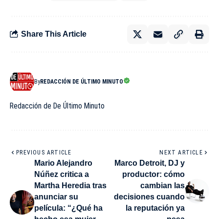
Share This Article
By
REDACCIÓN DE ÚLTIMO MINUTO
Redacción de De Último Minuto
PREVIOUS ARTICLE
NEXT ARTICLE
Mario Alejandro
Marco Detroit, DJ y
Núñez critica a
productor: cómo
Martha Heredia tras
cambian las
anunciar su
decisiones cuando
película: “¿Qué ha
la reputación ya