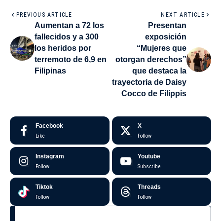
PREVIOUS ARTICLE
NEXT ARTICLE
Aumentan a 72 los
Presentan
fallecidos y a 300
exposición
los heridos por
“Mujeres que
terremoto de 6,9 en
otorgan derechos”
Filipinas
que destaca la
trayectoria de Daisy
Cocco de Filippis
Facebook
X
Like
Follow
Instagram
Youtube
Follow
Subscribe
Tiktok
Threads
Follow
Follow