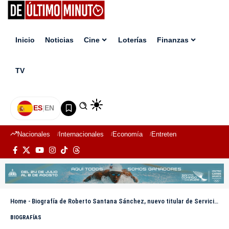
Inicio
Noticias
Cine
Loterías
Finanzas
TV
ES
|
EN
Nacionales
Internacionales
Economía
Entretenimiento
Deport
Home
-
Biografía de Roberto Santana Sánchez, nuevo titular de Servicios Penitenciarios y Correccionales
BIOGRAFÍAS