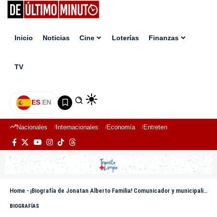
Inicio
Noticias
Cine
Loterías
Finanzas
TV
ES
|
EN
Nacionales
Internacionales
Economía
Entretenimiento
Deport
Home
-
¡Biografía de Jonatan Alberto Familia! Comunicador y municipalista
BIOGRAFÍAS