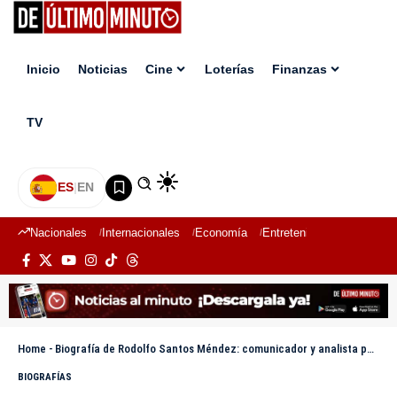
Inicio
Noticias
Cine
Loterías
Finanzas
TV
ES
|
EN
Nacionales
Internacionales
Economía
Entretenimiento
Deport
Home
-
Biografía de Rodolfo Santos Méndez: comunicador y analista político
BIOGRAFÍAS