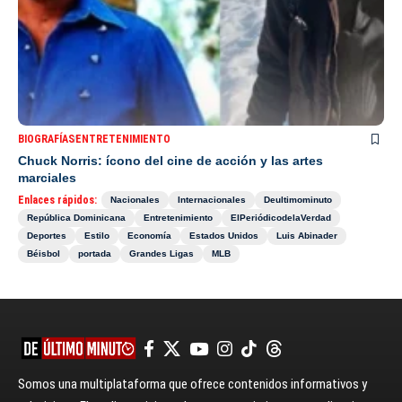
BIOGRAFÍAS
ENTRETENIMIENTO
Chuck Norris: ícono del cine de acción y las artes
marciales
Enlaces rápidos:
Nacionales
Internacionales
Deultimominuto
República Dominicana
Entretenimiento
ElPeriódicodelaVerdad
Deportes
Estilo
Economía
Estados Unidos
Luis Abinader
Béisbol
portada
Grandes Ligas
MLB
Somos una multiplataforma que ofrece contenidos informativos y