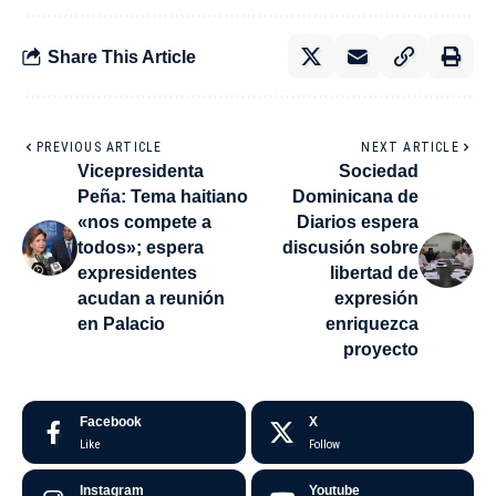
Share This Article
PREVIOUS ARTICLE
NEXT ARTICLE
Vicepresidenta
Sociedad
Peña: Tema haitiano
Dominicana de
«nos compete a
Diarios espera
todos»; espera
discusión sobre
expresidentes
libertad de
acudan a reunión
expresión
en Palacio
enriquezca
proyecto
Facebook
X
Like
Follow
Instagram
Youtube