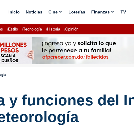
Inicio
Noticias
Cine
Loterías
Finanzas
TV
es
Estilo
Tecnología
Historia
Opinión
ogía
 y funciones del In
teorología