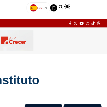
ES
|
EN
stituto