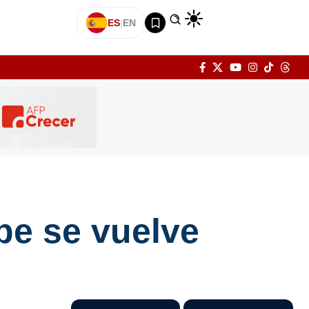
ES
|
EN
be se vuelve