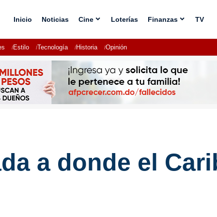
Inicio
Noticias
Cine
Loterías
Finanzas
TV
es
Estilo
Tecnología
Historia
Opinión
da a donde el Cari