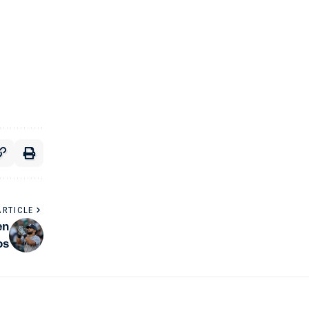
ARTICLE
en
os