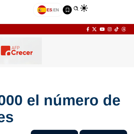
ES
|
EN
000 el número de
es