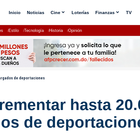
Inicio
Noticias
Cine
Loterías
Finanzas
TV
es
Estilo
Tecnología
Historia
Opinión
argados de deportaciones
rementar hasta 20.
os de deportacion