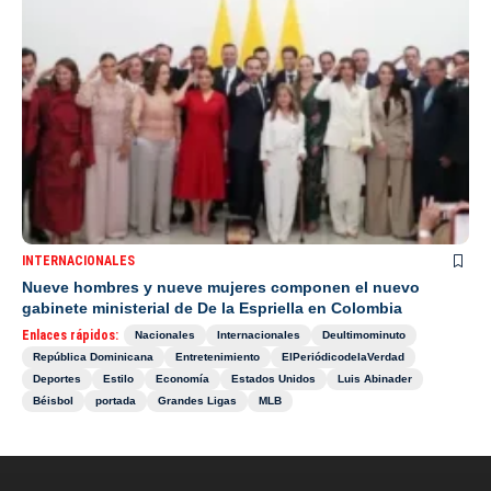
INTERNACIONALES
Nueve hombres y nueve mujeres componen el nuevo
gabinete ministerial de De la Espriella en Colombia
Enlaces rápidos:
Nacionales
Internacionales
Deultimominuto
República Dominicana
Entretenimiento
ElPeriódicodelaVerdad
Deportes
Estilo
Economía
Estados Unidos
Luis Abinader
Béisbol
portada
Grandes Ligas
MLB