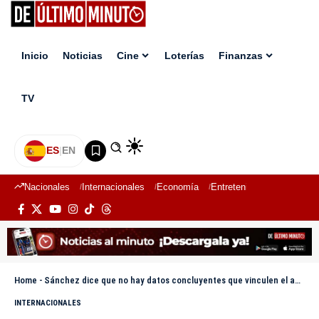
Inicio
Noticias
Cine
Loterías
Finanzas
TV
ES
|
EN
Nacionales
Internacionales
Economía
Entretenimiento
Deport
Home
-
Sánchez dice que no hay datos concluyentes que vinculen el apagón con un ataque terrorista
INTERNACIONALES