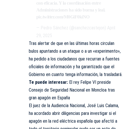
con eficacia. Y la coordinación entre
Administraciones ha sido buena y leal.
pic.twitter.com/M0GiF0kiNO
— Pedro Sánchez (@sanchezcastejon)
April
29, 2025
Tras alertar de que en las últimas horas circulan
bulos apuntando a un ataque o a un «experimento»,
ha pedido a los ciudadanos que recurran a fuentes
oficiales de información y ha garantizado que el
Gobierno en cuanto tenga información, la trasladará.
Te puede interesar:
El rey Felipe VI preside
Consejo de Seguridad Nacional en Moncloa tras
gran apagón en España
El juez de la Audiencia Nacional, José Luis Calama,
ha acordado abrir diligencias para investigar si el
apagón en la red eléctrica española que afectó a
todo el territorio peninsular pudo ser un acto de